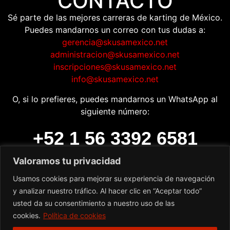
CONTACTO
Sé parte de las mejores carreras de karting de México.
Puedes mandarnos un correo con tus dudas a:
gerencia@skusamexico.net
administracion@skusamexico.net
inscripciones@skusamexico.net
info@skusamexico.net
O, si lo prefieres, puedes mandarnos un WhatsApp al
siguiente número:
+52 1 56 3392 6581
Valoramos tu privacidad
Número de Whatsapp para
facturación:
Usamos cookies para mejorar su experiencia de navegación
y analizar nuestro tráfico. Al hacer clic en “Aceptar todo”
+52 55 6068 6873
usted da su consentimiento a nuestro uso de las
cookies.
Política de cookies